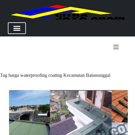
Skip
to
content
Tag
harga waterproofing coating Kecamatan Batununggal